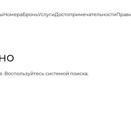
ы
Номера
Бронь
Услуги
Достопримечательности
Прав
но
е. Воспользуйтесь системой поиска.