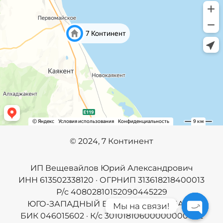
©️
2024, 7 Континент
ИП Вещевайлов Юрий Александрович
ИНН 613502338120 · ОГРНИП 313618218400013
Р/с 40802810152090445229
ЮГО-ЗАПАДНЫЙ БАНК ПАО СБЕРБАНК
Мы на связи!
БИК 046015602 · К/с 30101810600000000602
Open