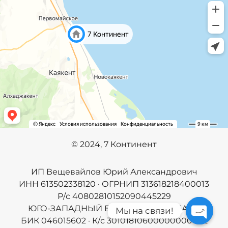
©️
2024, 7 Континент
ИП Вещевайлов Юрий Александрович
ИНН 613502338120 · ОГРНИП 313618218400013
Р/с 40802810152090445229
ЮГО-ЗАПАДНЫЙ БАНК ПАО СБЕРБАНК
Мы на связи!
БИК 046015602 · К/с 30101810600000000602
Open