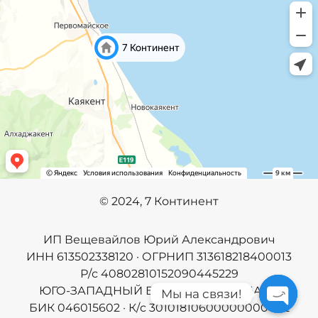
©️
2024, 7 Континент
ИП Вещевайлов Юрий Александрович
ИНН 613502338120 · ОГРНИП 313618218400013
Р/с 40802810152090445229
ЮГО-ЗАПАДНЫЙ БАНК ПАО СБЕРБАНК
Мы на связи!
БИК 046015602 · К/с 30101810600000000602
Open