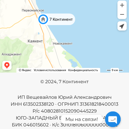
©️
2024, 7 Континент
ИП Вещевайлов Юрий Александрович
ИНН 613502338120 · ОГРНИП 313618218400013
Р/с 40802810152090445229
ЮГО-ЗАПАДНЫЙ БАНК ПАО СБЕРБАНК
Мы на связи!
БИК 046015602 · К/с 30101810600000000602
Open