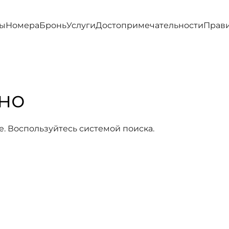
ы
Номера
Бронь
Услуги
Достопримечательности
Прав
но
е. Воспользуйтесь системой поиска.