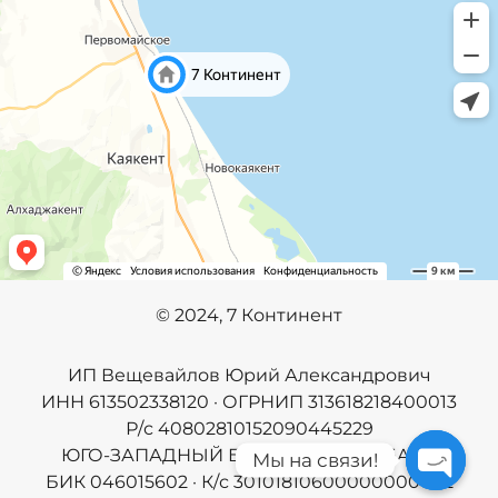
©️
2024, 7 Континент
ИП Вещевайлов Юрий Александрович
ИНН 613502338120 · ОГРНИП 313618218400013
Р/с 40802810152090445229
ЮГО-ЗАПАДНЫЙ БАНК ПАО СБЕРБАНК
Мы на связи!
БИК 046015602 · К/с 30101810600000000602
Open