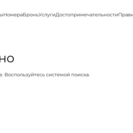
ы
Номера
Бронь
Услуги
Достопримечательности
Прав
но
е. Воспользуйтесь системой поиска.